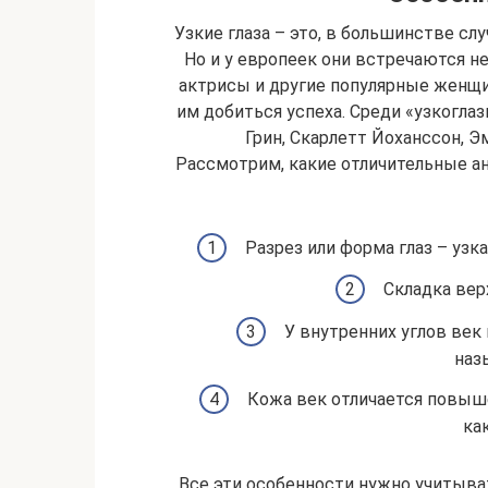
Узкие глаза – это, в большинстве сл
Но и у европеек они встречаются не
актрисы и другие популярные женщи
им добиться успеха. Среди «узкогла
Грин, Скарлетт Йоханссон, Э
Рассмотрим, какие отличительные а
Разрез или форма глаз – узка
Складка вер
У внутренних углов век
наз
Кожа век отличается повыше
ка
Все эти особенности нужно учитыват