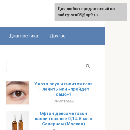
Для любых предложений по
English
сайту: vrn03@cp9.ru
Диагностика
Другое
Поиск:
У кота опух и гноится глаз
— лечить или «пройдет
само»?
Симптомы
Офтан дексаметазон
капли глазные 0,1% 5 мл в
Северном (Москва)