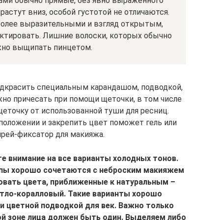
зами обычно прямые, без явно выраженного
растут вниз, особой густотой не отличаются.
 более выразительными и взгляд открытым,
ктировать. Лишние волоски, которых обычно
жно выщипать пинцетом.
дкрасить специальным карандашом, подводкой,
жно причесать при помощи щеточки, в том числе
точку от использованной туши для ресниц.
положении и закрепить цвет поможет гель или
прей-фиксатор для макияжа.
те внимание на все варианты холодных тонов.
ппы хорошо сочетаются с неброским макияжем
зовать цвета, приближенные к натуральным –
тло-коралловый. Такие варианты хорошо
и цветной подводкой для век. Важно только
ой зоне лица должен быть один. Выделяем либо