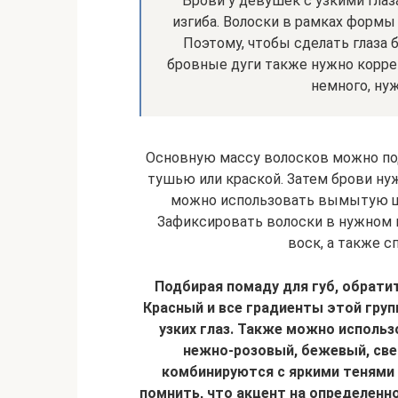
Брови у девушек с узкими гла
изгиба. Волоски в рамках формы 
Поэтому, чтобы сделать глаза
бровные дуги также нужно корре
немного, ну
Основную массу волосков можно по
тушью или краской. Затем брови ну
можно использовать вымытую ще
Зафиксировать волоски в нужном 
воск, а также с
Подбирая помаду для губ, обрати
Красный и все градиенты этой гру
узких глаз. Также можно исполь
нежно-розовый, бежевый, све
комбинируются с яркими тенями 
помнить, что акцент на определенн