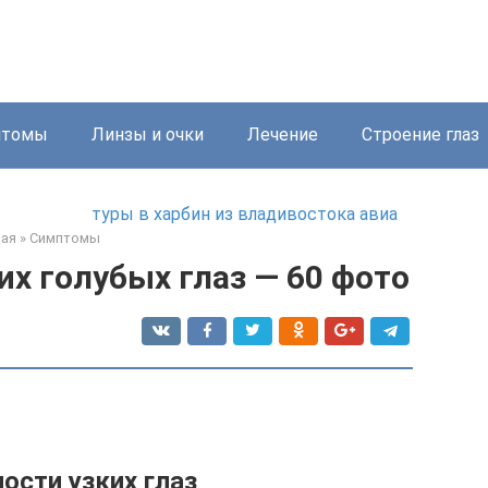
птомы
Линзы и очки
Лечение
Строение глаз
туры в харбин из владивостока авиа
ная
»
Симптомы
х голубых глаз — 60 фото
ости узких глаз