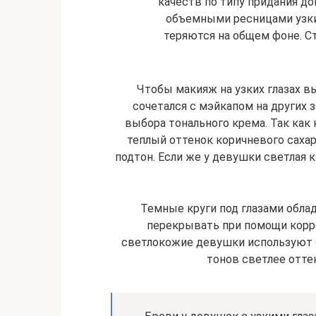
качеств по типу придания д
объемными ресницами узкие
теряются на общем фоне. С
Чтобы макияж на узких глазах в
сочетался с мэйкапом на других 
выбора тонального крема. Так как
теплый оттенок коричневого саха
подтон. Если же у девушки светлая 
Темные круги под глазами облад
перекрывать при помощи корре
светлокожие девушки используют с
тонов светлее оттен