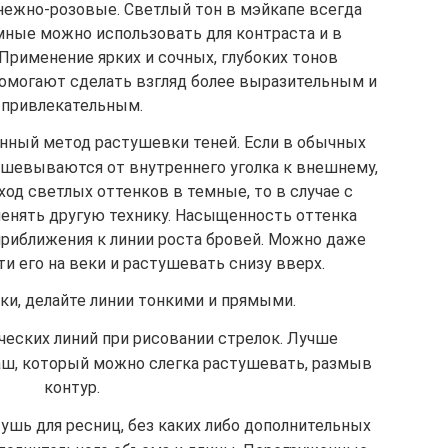
 нежно-розовые. Светлый тон в мэйкапе всегда
мные можно использовать для контраста и в
Применение ярких и сочных, глубоких тонов
 помогают сделать взгляд более выразительным и
привлекательным.
ный метод растушевки теней. Если в обычных
тушевываются от внутреннего уголка к внешнему,
од светлых оттенков в темные, то в случае с
енять другую технику. Насыщенность оттенка
риближения к линии роста бровей. Можно даже
ти его на веки и растушевать снизу вверх.
ки, делайте линии тонкими и прямыми.
ческих линий при рисовании стрелок. Лучше
аш, который можно слегка растушевать, размыв
контур.
ушь для ресниц, без каких либо дополнительных