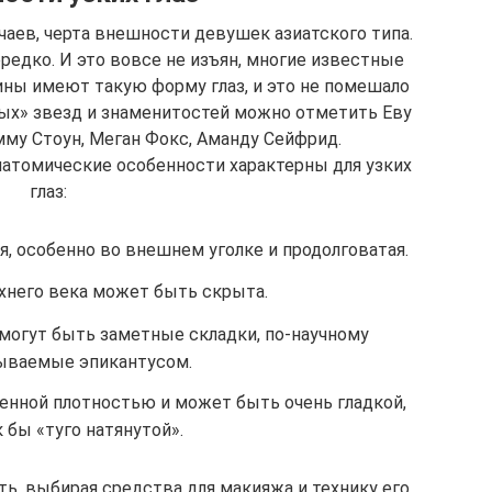
учаев, черта внешности девушек азиатского типа.
редко. И это вовсе не изъян, многие известные
ны имеют такую форму глаз, и это не помешало
зых» звезд и знаменитостей можно отметить Еву
мму Стоун, Меган Фокс, Аманду Сейфрид.
натомические особенности характерны для узких
глаз:
я, особенно во внешнем уголке и продолговатая.
хнего века может быть скрыта.
 могут быть заметные складки, по-научному
ываемые эпикантусом.
нной плотностью и может быть очень гладкой,
к бы «туго натянутой».
ь, выбирая средства для макияжа и технику его