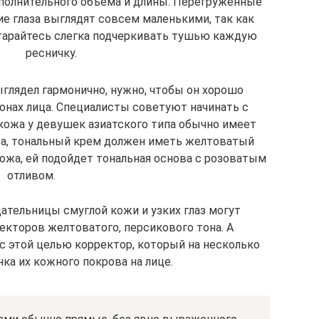
ополнительного объема и длины. Перегруженные
 глаза выглядят совсем маленькими, так как
тарайтесь слегка подчеркивать тушью каждую
ресничку.
ыглядел гармонично, нужно, чтобы он хорошо
зонах лица. Специалисты советуют начинать с
 кожа у девушек азиатского типа обычно имеет
ра, тональный крем должен иметь желтоватый
кожа, ей подойдет тональная основа с розоватым
отливом.
ательницы смуглой кожи и узких глаз могут
кторов желтоватого, персикового тона. А
 этой целью корректор, который на несколько
ка их кожного покрова на лице.