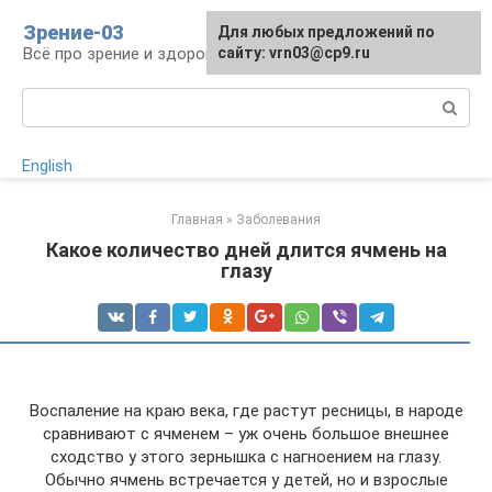
Перейти
Зрение-03
Для любых предложений по
к
Всё про зрение и здоровье глаз
сайту: vrn03@cp9.ru
контенту
Поиск:
English
Главная
»
Заболевания
Какое количество дней длится ячмень на
глазу
Воспаление на краю века, где растут ресницы, в народе
сравнивают с ячменем – уж очень большое внешнее
сходство у этого зернышка с нагноением на глазу.
Обычно ячмень встречается у детей, но и взрослые