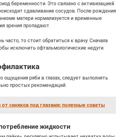
ериод беременности. Это связано с активизацией
происходит сдавливание сосудов. После рождения
анизме матери нормализуется и временные
ия зрения пропадают.
нь часто, то стоит обратиться к врачу. Сначала
тобы исключить офтальмологические недуги.
офилактика
 ощущения ряби в глазах, следует выполнять
льно простых рекомендаций.
 от синяков под глазами: полезные советы
потребление жидкости
ом пайке», регулярно испытывает нехватку воды,