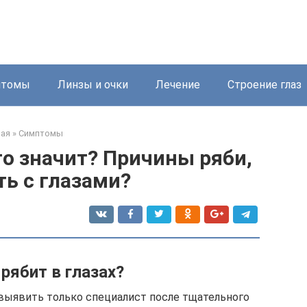
птомы
Линзы и очки
Лечение
Строение глаз
ная
»
Симптомы
это значит? Причины ряби,
ть с глазами?
рябит в глазах?
выявить только специалист после тщательного