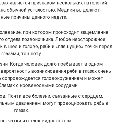
азах является признаком нескольких патологий
вана обычной усталостью. Медики выделяют
ные причины данного недуга:
олевание, при котором происходит защемление
го отдела позвоночника. Любое неосторожное
 в шее и голове, рябь и «пляшущие» точки перед
глазами, тошноту.
ни. Когда человек долго пребывает в одном
 вероятность возникновения ряби в глазах очень
ие сопровождается головокружением и может
блемах с кровеносными сосудами.
ов. Почти все болезни, связанные с сердцем,
льным давлением, могут провоцировать рябь в
глазах.
сетчатки и стекловидного тела.