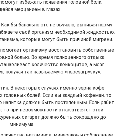
помогут избежать появления головной боли,
ейся мерцанием в глазах.
Как бы банально это не звучало, выпивая норму
набжаете свой организм необходимой жидкостью,
ганизма, которые могут быть причиной мигрени.
 помогает организму восстановить собственные
ловной болью. Во время полноценного отдыха
танавливает количество лейкоцитов, а мозг
я, получая так называемую «перезагрузку».
тин. В некоторых случаях именно зерна кофе
х головных болей. Если вы заядлый кофеман, то
о напитка должен быть постепенным. Если рябит
я, то при невозможности отказаться от этой
куренных сигарет должно быть сокращено до
минимума.
количества витаминов, минералов и соблюдение