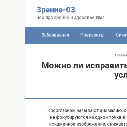
Перейти
Зрение-03
к
контенту
Всё про зрение и здоровье глаз
Заболевания
Препараты
Сим
Главна
Можно ли исправить
ус
Косоглазием называют аномалию, с
не фокусируются на одной точке в
искаженное изображение, снижаетс