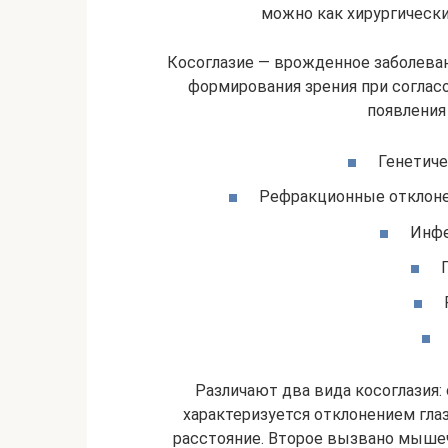
можно как хирургически
Косоглазие — врожденное заболеван
формирования зрения при соглас
появления
Генетиче
Рефракционные отклонен
Инфе
Различают два вида косоглазия:
характеризуется отклонением гла
расстояние. Второе вызвано мышеч