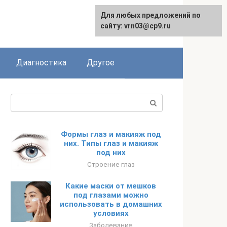
Для любых предложений по
English
сайту: vrn03@cp9.ru
Диагностика
Другое
Поиск:
Формы глаз и макияж под
них. Типы глаз и макияж
под них
Строение глаз
Какие маски от мешков
под глазами можно
использовать в домашних
условиях
Заболевания