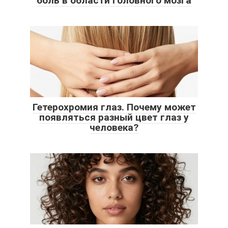
боль в области головного мозга
Гетерохромия глаз. Почему может
появляться разный цвет глаз у
человека?