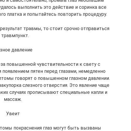
 и самостоятельно, промыв глаз небольшим
удалось выполнить это действие и соринка все
ого платка и попытайтесь повторить процедуру.
 результат травмы, то стоит срочно отправиться
 травмпункт.
азное давление
-за повышенной чувствительности к свету с
 появлением пятен перед глазами, немедленно
мптомы говорят о повышенном глазном давлении.
акупорка слезного отверстия. Это явление чаще
таких случаях прописывают специальные капли и
массаж.
Увеит
птомы покраснения глаз могут быть вызваны