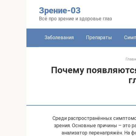
Перейти
Зрение-03
к
контенту
Всё про зрение и здоровье глаз
Заболевания
Препараты
Сим
Глав
Почему появляютс
г
Среди распространённых симптомо
зрения. Основные причины – это ра
анализатор перенапряжён. На 