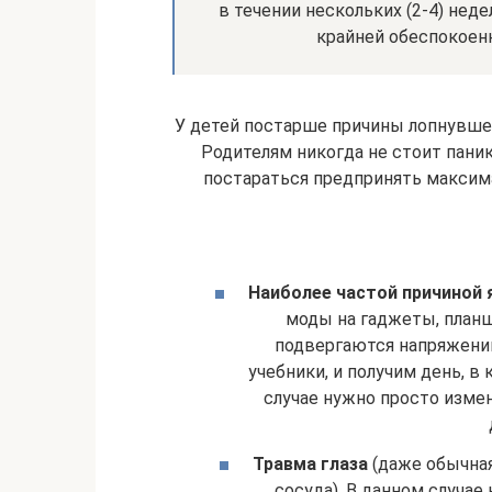
в течении нескольких (2-4) неде
крайней обеспокоенн
У детей постарше причины лопнувшего
Родителям никогда не стоит паник
постараться предпринять максим
Наиболее частой причиной 
моды на гаджеты, планш
подвергаются напряжению
учебники, и получим день, в
случае нужно просто измен
Травма глаза
(даже обычная
сосуда). В данном случае