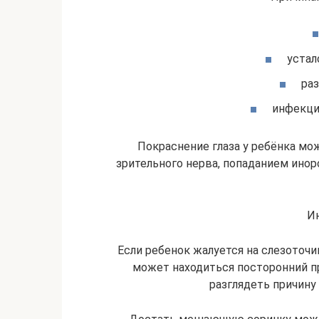
устал
ра
инфекци
Покраснение глаза у ребёнка м
зрительного нерва, попаданием иноро
И
Если ребенок жалуется на слезоточи
может находиться посторонний п
разглядеть причину