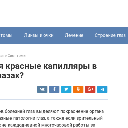
птомы
Линзы и очки
Лечение
Строение глаз
ная
»
Симптомы
я красные капилляры в
лазах?
в болезней глаз выделяют покраснение органа
зные патологии глаз, а также если зрительный
фоне каждодневной многочасовой работы за