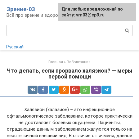
Перейти
Зрение-03
Для любых предложений по
к
Всё про зрение и здоровье глаз
сайту: vrn03@cp9.ru
контенту
Поиск:
Русский
Главная
»
Заболевания
Что делать, если прорвало халязион? — меры
первой помощи
Халязион (халазион) – это инфекционное
офтальмологическое заболевание, которое практически
не доставляет болевых ощущений. Пациенты,
страдающие данным заболеванием жалуются только на
неэстетичный внешний вид. В отличие от ячменя, данное