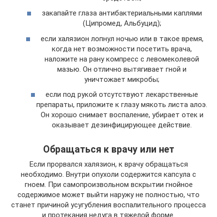
закапайте глаза антибактериальными каплями
(Ципромед, Альбуцид);
если халязион лопнул ночью или в такое время,
когда нет возможности посетить врача,
наложите на рану компресс с левомеколевой
мазью. Он отлично вытягивает гной и
уничтожает микробы;
если под рукой отсутствуют лекарственные
препараты, приложите к глазу мякоть листа алоэ.
Он хорошо снимает воспаление, убирает отек и
оказывает дезинфицирующее действие.
Обращаться к врачу или нет
Если прорвался халязион, к врачу обращаться
необходимо. Внутри опухоли содержится капсула с
гноем. При самопроизвольном вскрытии гнойное
содержимое может выйти наружу не полностью, что
станет причиной усугубления воспалительного процесса
и протекания недуга в тяжелой форме.