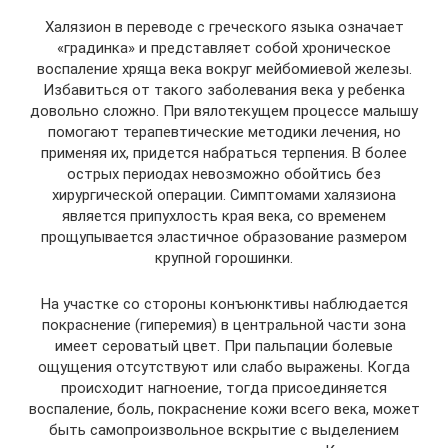
Халязион в переводе с греческого языка означает
«градинка» и представляет собой хроническое
воспаление хряща века вокруг мейбомиевой железы.
Избавиться от такого заболевания века у ребенка
довольно сложно. При вялотекущем процессе малышу
помогают терапевтические методики лечения, но
применяя их, придется набраться терпения. В более
острых периодах невозможно обойтись без
хирургической операции. Симптомами халязиона
является припухлость края века, со временем
прощупывается эластичное образование размером
крупной горошинки.
На участке со стороны конъюнктивы наблюдается
покраснение (гиперемия) в центральной части зона
имеет сероватый цвет. При пальпации болевые
ощущения отсутствуют или слабо выражены. Когда
происходит нагноение, тогда присоединяется
воспаление, боль, покраснение кожи всего века, может
быть самопроизвольное вскрытие с выделением