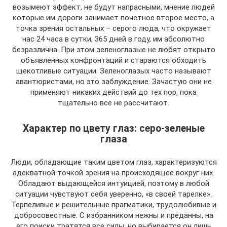
возымеют эффект, не будут напрасными, мнение людей
которые им дороги занимает почетное второе место, а
точка зрения остальных – серого люда, что окружает
нас 24 часа в сутки, 365 дней в году, им абсолютно
безразлична. При этом зеленоглазые не любят открыто
объявленных конфронтаций и стараются обходить
щекотливые ситуации. Зеленоглазых часто называют
авантюристами, но это заблуждение. Зачастую они не
применяют никаких действий до тех пор, пока
тщательно все не рассчитают.
Характер по цвету глаз: серо-зеленые
глаза
Люди, обладающие таким цветом глаз, характеризуются
адекватной точкой зрения на происходящее вокруг них.
Обладают выдающейся интуицией, поэтому в любой
ситуации чувствуют себя уверенно, «в своей тарелке».
Терпеливые и решительные прагматики, трудолюбивые и
добросовестные. С избранником нежны и преданны, на
его поиски тратятся все силы, но выбирается он лишь