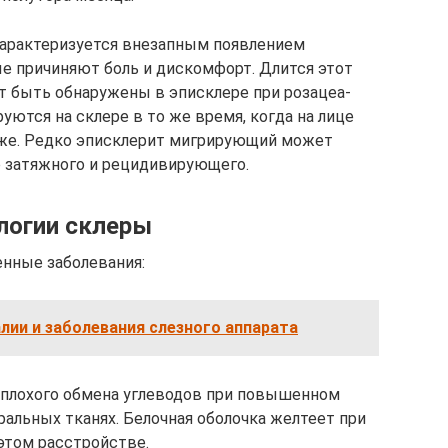
арактеризуется внезапным появлением
е причиняют боль и дискомфорт. Длится этот
ут быть обнаружены в эписклере при розацеа-
уются на склере в то же время, когда на лице
оже. Редко эписклерит мигрирующий может
р затяжного и рецидивирующего.
логии склеры
нные заболевания:
алии и заболевания слезного аппарата
 плохого обмена углеводов при повышенном
ральных тканях. Белочная оболочка желтеет при
этом расстройстве.