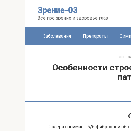
Перейти
Зрение-03
к
контенту
Всё про зрение и здоровье глаз
Заболевания
Препараты
Сим
Главна
Особенности строе
па
Склера занимает 5/6 фиброзной оболо