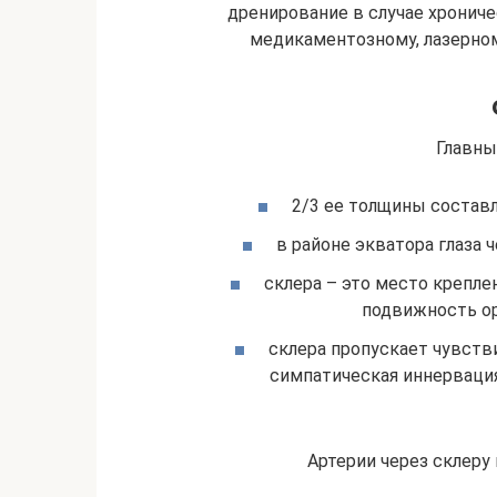
дренирование в случае хрониче
медикаментозному, лазерном
Главны
2/3 ее толщины состав
в районе экватора глаза 
склера – это место крепл
подвижность ор
склера пропускает чувств
симпатическая иннервация
Артерии через склеру 