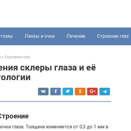
птомы
Линзы и очки
Лечение
Строение глаз
я
»
Строение глаз
ния склеры глаза и её
тологии
Строение
чки глаза. Толщина изменяется от 0,3 до 1 мм в