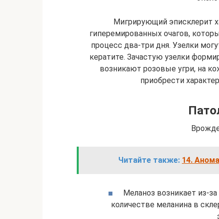
Мигрирующий эписклерит х
гиперемированных очагов, которы
процесс два-три дня. Узелки мог
кератите. Зачастую узелки формир
возникают розовые угри, на к
приобрести характе
Пато
Врожде
Читайте также:
14. Аном
Меланоз возникает из-за
количестве меланина в скле