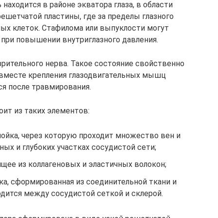
 находится в районе экватора глаза, в области
решетчатой пластины, где за пределы глазного
ных клеток. Стафилома или выпуклости могут
х при повышении внутриглазного давления.
зрительного нерва. Такое состояние свойственно
а вместе крепления глазодвигательных мышц
я после травмирования.
оит из таких элементов:
лойка, через которую проходит множество вен и
ных и глубоких участках сосудистой сети;
щее из коллагеновых и эластичных волокон;
ка, сформированная из соединительной ткани и
одится между сосудистой сеткой и склерой.