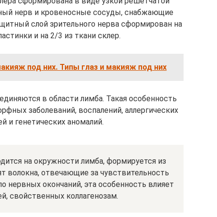
склера сформирована в виде узкой решетчатой
ьный нерв и кровеносные сосуды, снабжающие
щитный слой зрительного нерва сформирован на
астинки и на 2/3 из ткани склер.
акияж под них. Типы глаз и макияж под них
единяются в области лимба. Такая особенность
орфных заболеваний, воспалений, аллергических
ей и генетических аномалий.
дится на окружности лимба, формируется из
ят волокна, отвечающие за чувствительность
о нервных окончаний, эта особенность влияет
ей, свойственных коллагенозам.