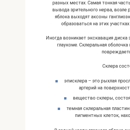
разных местах. Самая тонкая часть
вывода зрительного нерва, возле 
яблока выходят аксоны ганглиоз
образоваться на этих участка
Иногда возникает экскавация диска 
глаукоме. Склеральная оболочк
повреждаетс
Склера сост
эписклера – это рыхлая прос
артерий на поверхност
вещество склеры, состоя
темная склеральная пластин
пигментных клеток, нах