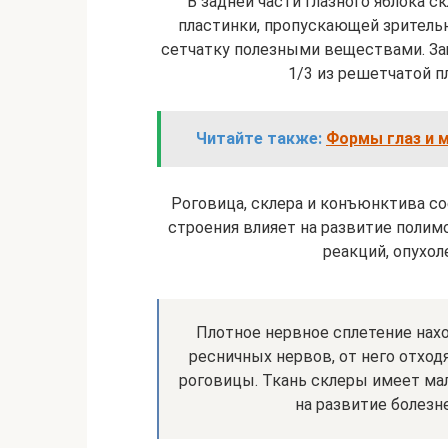
В задней части глазного яблока 
пластинки, пропускающей зрител
сетчатку полезными веществами. За
1/3 из решетчатой пл
Читайте также:
Формы глаз и м
Роговица, склера и конъюнктива со
строения влияет на развитие полим
реакций, опухол
Плотное нервное сплетение нахо
ресничных нервов, от него отход
роговицы. Ткань склеры имеет мал
на развитие болезн