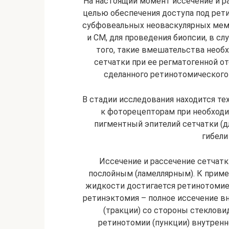
На настоящий момент иссечение и р
целью обеспечения доступа под рети
субфовеальных неоваскулярных мем
и СМ, для проведения биопсии, в сл
того, такие вмешательства необ
сетчатки при ее регматогенной о
сделанного ретинотомического
В стадии исследования находится те
к фоторецепторам при необходи
пигментный эпителий сетчатки (д
гибели
Иссечение и рассечение сетчатк
послойным (ламеллярным). К приме
жидкости достигается ретинотомией
ретинэктомия – полное иссечение в
(тракции) со стороны стекловид
ретинотомии (пункции) внутренн