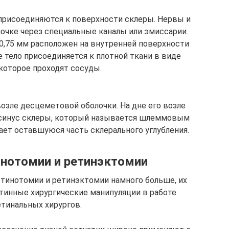
присоединяются к поверхности склеры. Нервы и
лочке через специальные каналы или эмиссарии.
0,75 мм расположен на внутренней поверхности
 тело присоединяется к плотной ткани в виде
 которое проходят сосуды.
озле десцеметовой оболочки. На дне его возле
 синус склеры, который называется шлеммовым
ает оставшуюся часть склерального углубления.
инотомии и ретинэктомии
етинотомии и ретинэктомии намного больше, их
тинные хирургические манипуляции в работе
тинальных хирургов.