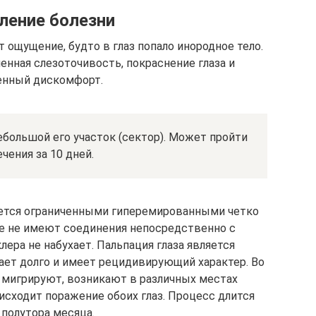
ление болезни
 ощущение, будто в глаз попало инородное тело.
нная слезоточивость, покраснение глаза и
енный дискомфорт.
небольшой его участок (сектор). Может пройти
ечения за 10 дней.
уется ограниченными гиперемированными четко
е не имеют соединения непосредственно с
ера не набухает. Пальпация глаза является
ает долго и имеет рецидивирующий характер. Во
 мигрируют, возникают в различных местах
исходит поражение обоих глаз. Процесс длится
 полутора месяца.