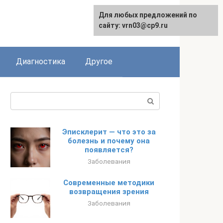
Для любых предложений по
English
сайту: vrn03@cp9.ru
Диагностика
Другое
Поиск:
Эписклерит — что это за
болезнь и почему она
появляется?
Заболевания
Современные методики
возвращения зрения
Заболевания