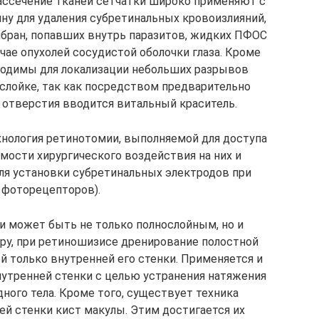
ассечение тканей сетчатки широко применяют с
ну для удаления субретинальных кровоизлияний,
бран, попавших внутрь паразитов, жидких ПФОС
учае опухолей сосудистой оболочки глаза. Кроме
ходимы для локализации небольших разрывов
тслойке, так как посредством предварительно
 отверстия вводится витальный краситель.
хнология ретинотомии, выполняемой для доступа
мости хирургического воздействия на них и
ля установки субретинальных электродов при
 фоторецепторов).
и может быть не только полнослойным, но и
ру, при ретиношизисе дренирование полостной
 только внутренней его стенки. Применяется и
нутренней стенки с целью устранения натяжения
ного тела. Кроме того, существует техника
ей стенки кист макулы. Этим достигается их