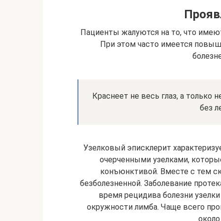
Прояв
Пациенты жалуются на то, что имеют
При этом часто имеется повыше
болезн
Краснеет не весь глаз, а только 
без л
Узелковый эписклерит характериз
очерченными узелками, которы
конъюнктивой. Вместе с тем скл
безболезненной. Заболевание протек
время рецидива болезни узелки
окружности лимба. Чаще всего про
около