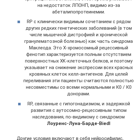
на недостаток ЛПОНП, видимо из-за
абеталипопротеинемии.
RP с клинически видимым сочетанием с рядом
других редких генетических заболеваний (в том
числе мышечной дистрофией и хронической
гранулематозной болезнью) как часть синдрома
Маклеода. Это X-хромосомный рецессивный
фенотип характеризуется полным отсутствием
поверхностных XK-клеточных белков, и поэтому
указывает на снижение экспрессии всех красных
кровяных клеток келл-антигенов. Для целей
переливания эти пациенты считаются полностью
несовместимы со всеми нормальными и К0 / К0
донорами.
RP, связанные с гипогонадизмом, и задержкой
развития с аутосомно-рецессивным типом
наследования, по-видимому с синдромом
Лоуренс-Луна-Барде-Biedl
Другие условия включают в себя нейросифилис,