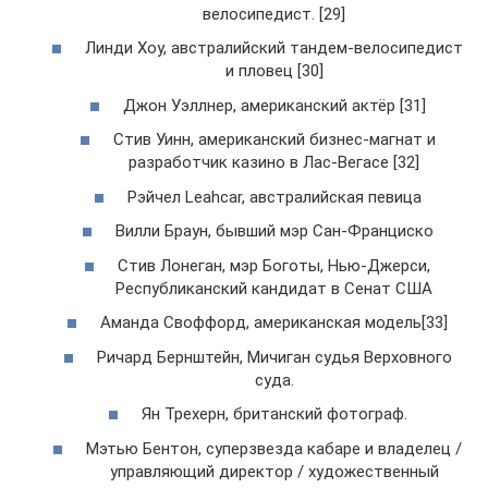
велосипедист. [29]
Линди Хоу, австралийский тандем-велосипедист
и пловец [30]
Джон Уэллнер, американский актёр [31]
Стив Уинн, американский бизнес-магнат и
разработчик казино в Лас-Вегасе [32]
Рэйчел Leahcar, австралийская певица
Вилли Браун, бывший мэр Сан-Франциско
Стив Лонеган, мэр Боготы, Нью-Джерси,
Республиканский кандидат в Сенат США
Аманда Своффорд, американская модель[33]
Ричард Бернштейн, Мичиган судья Верховного
суда.
Ян Трехерн, британский фотограф.
Мэтью Бентон, суперзвезда кабаре и владелец /
управляющий директор / художественный