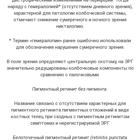
дистрофическими изменениями на периферии. Тогда
наряду с гемералопией* (отсутствием дневного зрения),
характерной для патологии колбочковой системы,
отмечают снижение сумеречного и ночного зрения
никталопию.
* Термин «гемералопии» ранее ошибочно использовали
для обозначения нарушения сумеречного зрения.
В поле зрения определяют центральную скотому, на ЭРГ
значительно редуцированы колбочковые компоненты по
сравнению с палочковыми.
Пигментный ретинит без пигмента.
Название связано с отсутствием характерных для
пигментного ретинита пигментных отложений в виде
костных телец при сходных с пигментным ретинитом
симптомах и нерегистрируемой ЭРГ.
Белоточечный пигментный ретинит (retinitis punctata