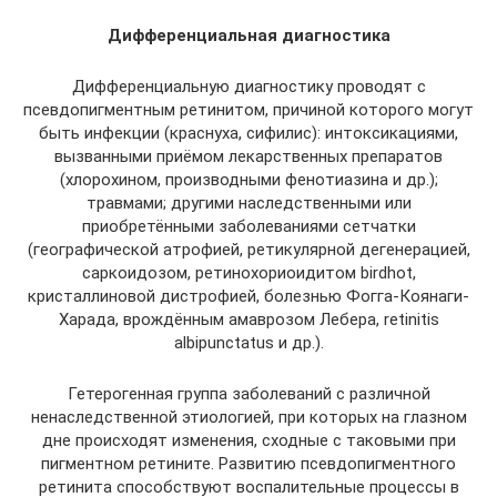
Дифференциальная диагностика
Дифференциальную диагностику проводят с
псевдопигментным ретинитом, причиной которого могут
быть инфекции (краснуха, сифилис): интоксикациями,
вызванными приёмом лекарственных препаратов
(хлорохином, производными фенотиазина и др.);
травмами; другими наследственными или
приобретёнными заболеваниями сетчатки
(географической атрофией, ретикулярной дегенерацией,
саркоидозом, ретинохориоидитом birdhot,
кристаллиновой дистрофией, болезнью Фогга-Коянаги-
Харада, врождённым амаврозом Лебера, retinitis
albipunctatus и др.).
Гетерогенная группа заболеваний с различной
ненаследственной этиологией, при которых на глазном
дне происходят изменения, сходные с таковыми при
пигментном ретините. Развитию псевдопигментного
ретинита способствуют воспалительные процессы в