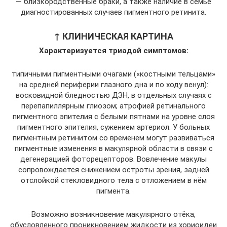
— близкородственные браки, а также наличие в семье
диагностированных случаев пигментного ретинита.
↑ КЛИНИЧЕСКАЯ КАРТИНА
Характеризуется триадой симптомов:
типичными пигментными очагами («костными тельцами»
на средней периферии глазного дна и по ходу венул):
восковидной бледностью ДЗН, в отдельных случаях с
перепапиллярным глиозом; атрофией ретинального
пигментного эпителия с белыми пятнами на уровне слоя
пигментного эпителия, сужением артериол. У больных
пигментным ретинитом со временем могут развиваться
пигментные изменения в макулярной области в связи с
дегенерацией фоторецепторов. Вовлечение макулы
сопровождается снижением остроты зрения, задней
отслойкой стекловидного тела с отложением в нём
пигмента.
Возможно возникновение макулярного отёка,
обусловленного проникновением жидкости из хориоидеи