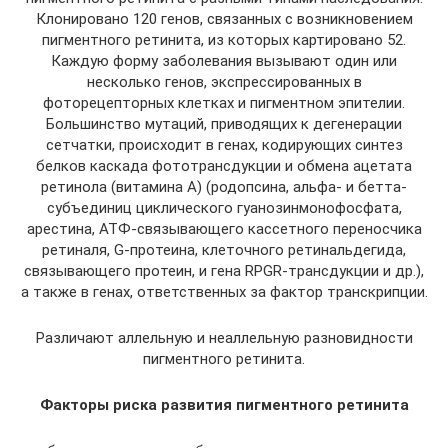
Клонировано 120 генов, связанных с возникновением
пигментного ретинита, из которых картировано 52.
Каждую форму заболевания вызывают один или
несколько генов, экспрессированных в
фоторецепторных клетках и пигментном эпителии.
Большинство мутаций, приводящих к дегенерации
сетчатки, происходит в генах, кодирующих синтез
белков каскада фототрансдукции и обмена ацетата
ретинола (витамина А) (родопсина, альфа- и бетта-
субъединиц циклического гуанозинмонофосфата,
арестина, АТФ-связывающего кассетного переносчика
ретиналя, G-протеина, клеточного ретинальдегида,
связывающего протеин, и гена RPGR-трансдукции и др.),
а также в генах, ответственных за фактор транскрипции.
Различают аллельную и неаллельную разновидности
пигментного ретинита.
Факторы риска развития пигментного ретинита