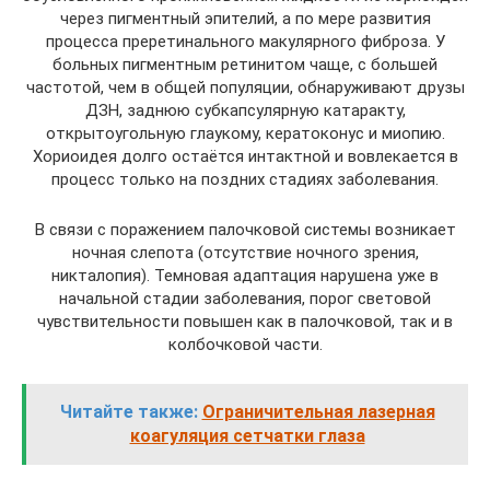
через пигментный эпителий, а по мере развития
процесса преретинального макулярного фиброза. У
больных пигментным ретинитом чаще, с большей
частотой, чем в общей популяции, обнаруживают друзы
ДЗН, заднюю субкапсулярную катаракту,
открытоугольную глаукому, кератоконус и миопию.
Хориоидея долго остаётся интактной и вовлекается в
процесс только на поздних стадиях заболевания.
В связи с поражением палочковой системы возникает
ночная слепота (отсутствие ночного зрения,
никталопия). Темновая адаптация нарушена уже в
начальной стадии заболевания, порог световой
чувствительности повышен как в палочковой, так и в
колбочковой части.
Читайте также:
Ограничительная лазерная
коагуляция сетчатки глаза