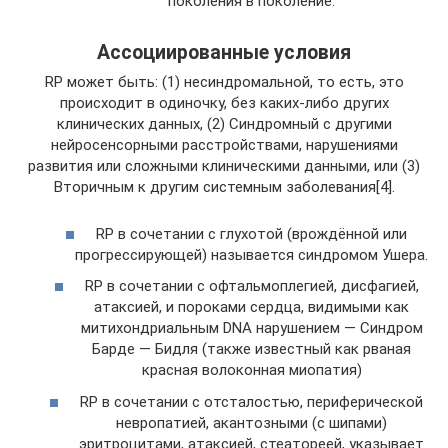
поколения в поколение.
Ассоциированные условия
RP может быть: (1) несиндромальной, то есть, это
происходит в одиночку, без каких-либо других
клинических данных, (2) Синдромный с другими
нейросенсорными расстройствами, нарушениями
развития или сложными клиническими данными, или (3)
Вторичным к другим системным заболевания[4].
RP в сочетании с глухотой (врождённой или
прогрессирующей) называется синдромом Ушера.
RP в сочетании с офтальмоплегией, дисфагией,
атаксией, и пороками сердца, видимыми как
митихондриальным DNA нарушением — Синдром
Барде — Бидля (также известный как рваная
красная волоконная миопатия)
RP в сочетании с отсталостью, периферической
невропатией, акантозными (с шипами)
эритроцитами, атаксией, стеатореей, указывает