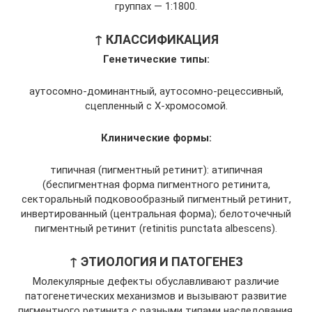
группах — 1:1800.
↑ КЛАССИФИКАЦИЯ
Генетические типы:
аутоcомно-доминантный, аутосомно-рецессивный,
сцепленный с Х-хромосомой.
Клинические формы:
типичная (пигментный ретинит): атипичная
(беспигментная форма пигментного ретинита,
секторальный подковообразный пигментный ретинит,
инвертированный (центральная форма); белоточечный
пигментный ретинит (retinitis punctata albescens).
↑ ЭТИОЛОГИЯ И ПАТОГЕНЕЗ
Молекулярные дефекты обуславливают различие
патогенетических механизмов и вызывают развитие
пигментного ретинита с разными типами наследования.