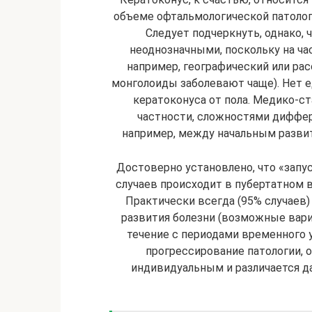
объеме офтальмологической патологии
Следует подчеркнуть, однако,
неоднозначными, поскольку на ча
например, географический или рас
монголоиды заболевают чаще). Нет ед
кератоконуса от пола. Медико-с
частности, сложностями диффер
например, между начальным разви
Достоверно установлено, что «зап
случаев происходит в пубертатном в
Практически всегда (95% случаев) 
развития болезни (возможные вари
течение с периодами временного 
прогрессирование патологии, о
индивидуальным и различается да