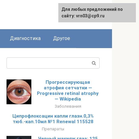
Для любых предложений по
English
сайту: vrn03@cp9.ru
Диагностика
Другое
Поиск:
Прогрессирующая
атрофия сетчатки —
Progressive retinal atrophy
— Wikipedia
Заболевания
Ципрофлоксацин капли глазн.0,3%
тюб.-кап.10мл №1 Renewal 115528
Препараты
Черный макияж глаз: 125