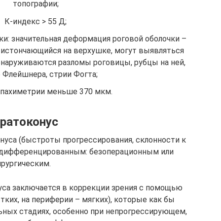
топографии;
К-индекс > 55 Д;
и: значительная деформация роговой оболочки –
, истончающийся на верхушке, могут выявляться
бнаруживаются разломы роговицы, рубцы на ней,
 Флейшнера, стрии Фогта;
 пахиметрии меньше 370 мкм.
ратоконус
онуса (быстроты прогрессирования, склонности к
 дифференцированным: безоперационным или
ирургическим.
уса заключается в коррекции зрения с помощью
тких, на периферии – мягких), которые как бы
ьных стадиях, особенно при непрогрессирующем,