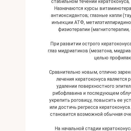
стабильном течении кератоконуса,
Назначаются курсы витаминотера
антиоксидантов; глазные капли (т
инъекции АТФ, метилэтилпиридино
физиотерапии (магнитотерапии, 
При развитии острого кератоконус
глаз мидриатиков (мезатона, мидриац
целью профилак
Сравнительно новым, отлично зар
лечения кератоконуса является 
удалении поверхностного эпител
рибофлавина и последующем облуч
укрепить роговицу, повысить ее ус
или достичь регресса кератоконуса
становится возможной обычная очк
На начальной стадии кератоконус