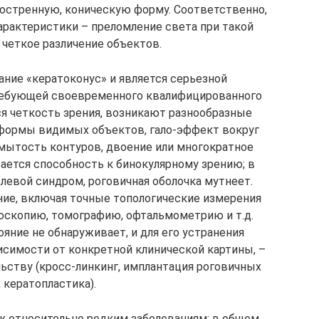
аостренную, коническую форму. Соответственно,
рактеристики – преломление света при такой
четкое различение объектов.
ание «кератоконус» и является серьезной
требующей своевременного квалифицированного
я четкость зрения, возникают разнообразные
 формы видимых объектов, гало-эффект вокруг
змытость контуров, двоение или многократное
ается способность к бинокулярному зрению; в
левой синдром, роговичная оболочка мутнеет.
ие, включая точные топологические измерения
оскопию, томографию, офтальмометрию и т.д.
яние не обнаруживает, и для его устранения
висимости от конкретной клинической картины, –
ству (кросс-линкинг, имплантация роговичных
, кератопластика).
 к относительно редким заболеваниям: в общем