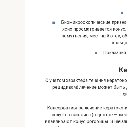
Биомикроскопические признак
ясно просматривается конус
помутнения, местный отек, о
кольцо
Показания
Ке
С учетом характера течения кераток
рецидивам) лечение может быть
х
Консервативное лечение кератокон
полужестких линз (в центре — жес
вдавливают конус роговицы. В начал