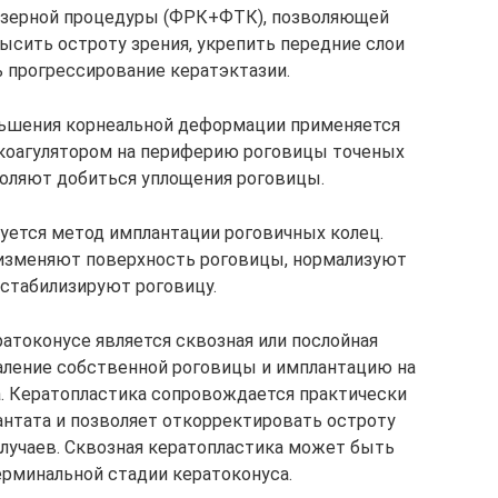
зерной процедуры (ФРК+ФТК), позволяющей
ысить остроту зрения, укрепить передние слои
 прогрессирование кератэктазии.
ньшения корнеальной деформации применяется
 коагулятором на периферию роговицы точеных
воляют добиться уплощения роговицы.
зуется метод имплантации роговичных колец.
 изменяют поверхность роговицы, нормализуют
стабилизируют роговицу.
атоконусе является сквозная или послойная
аление собственной роговицы и имплантацию на
а. Кератопластика сопровождается практически
нтата и позволяет откорректировать остроту
 случаев. Сквозная кератопластика может быть
ерминальной стадии кератоконуса.