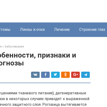
птомы
Линзы и очки
Лечение
Строение глаз
я
»
Заболевания
обенности, признаки и
огнозы
ушениями тканевого питания), дегенеративные
аза в некоторых случаях приводят к выраженной
чного защитного слоя. Роговица вытягивается