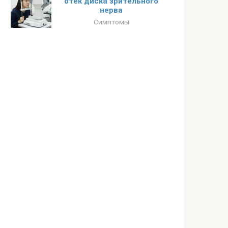
отек диска зрительного
нерва
Симптомы