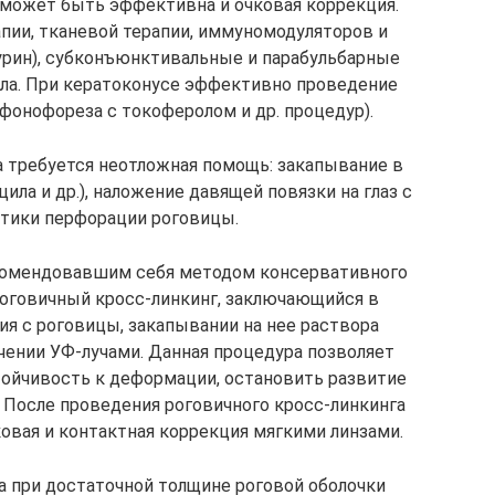
 может быть эффективна и очковая коррекция.
пии, тканевой терапии, иммуномодуляторов и
аурин), субконъюнктивальные и парабульбарные
ла. При кератоконусе эффективно проведение
фонофореза с токоферолом и др. процедур).
а требуется неотложная помощь: закапывание в
ила и др.), наложение давящей повязки на глаз с
тики перфорации роговицы.
екомендовавшим себя методом консервативного
роговичный кросс-линкинг, заключающийся в
ия с роговицы, закапывании на нее раствора
ении УФ-лучами. Данная процедура позволяет
тойчивость к деформации, остановить развитие
. После проведения роговичного кросс-линкинга
овая и контактная коррекция мягкими линзами.
а при достаточной толщине роговой оболочки