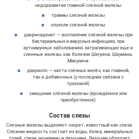
недоразвитие главной слёзной железы
травмы слёзной железы
опухоли слёзной железы
дакриоаденит — воспаление слёзной железы при
бактериальных и вирусных инфекциях, при
аутоимунных заболеваниях затрагивающих ещё и
слюнные железы, как болезни Шегрена, Шаумана,
Микулича
дакриопс — киста слёзных желёз, как главной,
так и добавочных (у последних связана с
трахомой)
смещение слёзной железы (врождённое или
приобретённое)
Состав слезы
Слезные железы выделяют секрет, известный как слеза.
Слезная жидкость состоит из воды, белка, минеральных
солей, слизи, мочевины и лизоцима. Лизоцим обладает