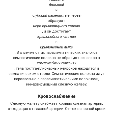
большой
и
глубокий каменистые нервы
образуют
нерв крыловидного канала
, и он достигает
крылонёбного ганглия
в
крылонёбной ямке
. В отличие от их парасимпатических аналогов,
симпатические волокна не образуют синапсов в
крылонебных ганглиях
, тела постганглионарных нейронов находятся в
симпатическом стволе. Симпатические волокна идут
параллельно с парасимпатическими волокнами,
иннервирующими слёзную железу.
Кровоснабжение
Слёзную железу снабжает кровью слёзная артерия,
отходящая от глазной артерии. Отток венозной крови