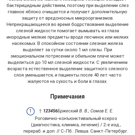
бактерицидным действием, поэтому при выделении слез
главное яблоко очищается и получает дополнительную
защиту от вредоносных микроорганизмов.
Непрекращающееся во время бодрствования выделение
слезной жидкости помогает вымывать из глаза
инородные мелкие предметы вроде песчинок или мелких
насекомых. В спокойном состоянии слезная железа
выделяет за сутки около 1 мл слезы. При
эмоциональном потрясении и обильном плаче может
выделиться до 10 мл слезной жидкости. С увеличением
возраста естественное выделение защитного слезного
слоя уменьшается, и пациенты после 40 лет часто
жалуются на сухость и боли в глазах.
Примечания
↑
1
2
3
4
5
6
Бржеский В. В., Сомов Е. Е.
Роговично-конъюнктивальный ксероз
(диагностика, клиника, лечение) / 2-е изд.,
перераб. и доп. // С-Пб.: Левша. Санкт-Петербург.