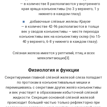
— в количестве 8 располагаются у внутреннего
края хряща конъюнктивы (по 3 у верхнего, 1 у
нижнего в каждом глазу).
добавочные слёзные железы Краузе
— в количестве 42-96 располагаются в толще
век у сводов конъюнктивы — месте перехода
конъюнктивы век на конъюнктиву склер (по 15-
40 у верхнего, 6-8 у нижнего в каждом глазу).
Слёзная железа имеется у рептилий, птиц и всех
млекопитающих[3].
Физиология и функции
Секретируемая главной слёзной железой слеза попадает
по протокам в конъюнктивальные мешки и
перемешиваясь с секретами других желёз конъюнктивы
и век участвует в образовании избыточной слёзной
жидкости. Секреция основной слёзной железой
происходит большей частью только рефлекторно при