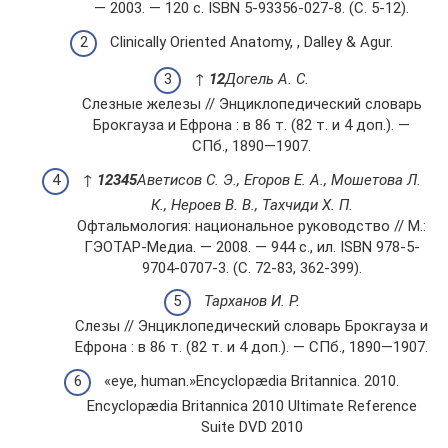
— 2003. — 120 с. ISBN 5-93356-027-8. (С. 5-12).
Clinically Oriented Anatomy, , Dalley & Agur.
↑
1
2
Догель А. С.
Слезные железы // Энциклопедический словарь
Брокгауза и Ефрона : в 86 т. (82 т. и 4 доп.). —
СПб., 1890—1907.
↑
1
2
3
4
5
Аветисов С. Э., Егоров Е. А., Мошетова Л.
К., Нероев В. В., Тахчиди Х. П.
Офтальмология: национальное руководство // М.:
ГЭОТАР-Медиа. — 2008. — 944 с., ил. ISBN 978-5-
9704-0707-3. (С. 72-83, 362-399).
Тарханов И. Р.
Слезы // Энциклопедический словарь Брокгауза и
Ефрона : в 86 т. (82 т. и 4 доп.). — СПб., 1890—1907.
«eye, human.»Encyclopædia Britannica. 2010.
Encyclopædia Britannica 2010 Ultimate Reference
Suite DVD 2010