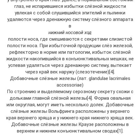
глаз, не испарившиеся избытки слёзной жидкости
увлекая с собой слушившийся эпителий и пылинки
удаляются через дренажную систему слёзного аппарата
в
нижний носовой ход
полости носа, где смешиваются с секретами слизистой
полости носа. При избыточной продукции слёз железой,
рефлекторно в норме или патологии, избыток слёзной
жидкости накопившийся в конъюнктивальных мешках, не
успевая удаляться через дренажную систему, вытекает
через край век наружу (слезотечение)[4].
Добавочные слёзные железы (лат. glandulae lacrimales
accessoriae)
По строению и выделяемому серозному секрету схожи с
дольками главной слёзной железы[4]. Форма овальная
или округлая, могут иметь несколько долек. Добавочные
слёзные железы Вольфринга расположены у верхнего
края верхнего хряща и у нижнего края нижнего хряща век.
Добавочные слёзные железы Краузе расположены в
верхнем и нижнем конъюнктивальном сводах[1].