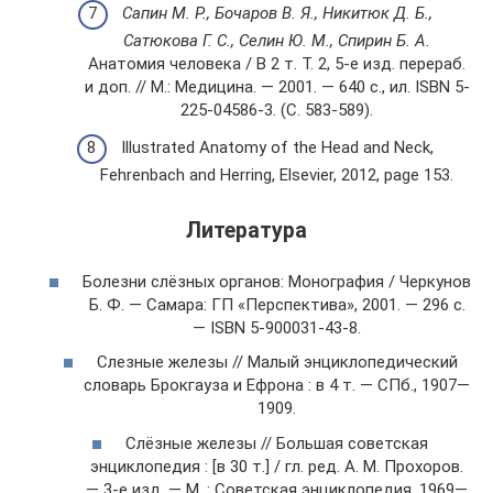
Сапин М. Р., Бочаров В. Я., Никитюк Д. Б.,
Сатюкова Г. С., Селин Ю. М., Спирин Б. А.
Анатомия человека / В 2 т. Т. 2, 5-е изд. перераб.
и доп. // М.: Медицина. — 2001. — 640 с., ил. ISBN 5-
225-04586-3. (С. 583-589).
Illustrated Anatomy of the Head and Neck,
Fehrenbach and Herring, Elsevier, 2012, page 153.
Литература
Болезни слёзных органов: Монография / Черкунов
Б. Ф. — Самара: ГП «Перспектива», 2001. — 296 с.
— ISBN 5-900031-43-8.
Слезные железы // Малый энциклопедический
словарь Брокгауза и Ефрона : в 4 т. — СПб., 1907—
1909.
Слёзные железы // Большая советская
энциклопедия : [в 30 т.] / гл. ред. А. М. Прохоров.
— 3-е изд. — М. : Советская энциклопедия, 1969—