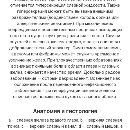
отмечается гиперсекреция слезной жидкости. Также
гиперсекреция может быть вызвана внешними
раздражителями (воздействием холода, солнца или
аллергическими реакциями). При механических
повреждениях и воспалительных процессах выводящих
протоков существует риск развития стеноза. Случаи
опухолей в слезных железах редко, и часто они носят
доброкачественный характер. Симптомом папилломы,
аденомы или фибриомы может служить чрезмерное
увеличение желез. При злокачественных образованиях
возникают сильные боли в области глаза и слезных
желез, снижается качество зрения. Довольно редкое
заболевание — острый дакриоаденит. Возникает как
осложнение после перенесенного инфекционного
заболевания. При гиперфункции слезной железы
отмечается повышенная сухость глазного яблока.
Анатомия и гистология
а — слёзная железа правого глаза, b — верхняя слёзная
точка, c — верхний слёзный канал, d — слёзный мешок, e