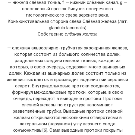
— нижняя слёзная точка, f — нижний слёзный канал, g —
носослёзный проток Рисунок поперечного
гистологического среза верхнего века.
Конъюнктивальная сторона слева Слёзная железа (лат.
glandula lacrimalis)
Собственно
слёзная железа
— сложная альвеолярно-трубчатая экзокринная железа,
которая состоит из большого количества долек,
разделяемых соединительной тканью, каждая из
которых, в свою очередь, содержит много ацинарных
долек. Каждая из ацинарных долек состоит только из
железистых клеток и производит водянистый серозный
секрет. Внутридольковые протоки соединяются,
формируя междольковые протоки, которые, в свою
очередь, переходят в выводные протоки. Протоки
слёзной железы по структуре напоминают
разветвлённые трубки. Выводные протоки слёзной
железы открываются несколькими отверстиями в
латеральном (наружном) углу верхнего свода
конъюнктивы[6]. Сами выводные протоки покрыты