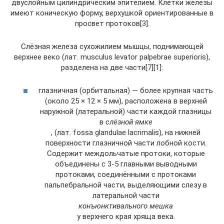
двуслойным цилиндрическим эпителием. Клетки железы
имеют коническую форму, верхушкой ориентированные в
просвет протоков[3].
Слёзная железа сухожилием мышцы, поднимающей
верхнее веко (лат. musculus levator palpebrae superioris),
разделена на две части[7][1]:
глазничная (орбитальная) — более крупная часть
(около 25 × 12 × 5 мм), расположена в верхней
наружной (латеральной) части каждой глазницы
в
слёзной ямке
, (лат. fossa glandulae lacrimalis), на нижней
поверхности глазничной части лобной кости.
Содержит междольчатые протоки, которые
объединены с 3-5 главными выводными
протоками, соединёнными с протоками
пальпебральной части, выделяющими слезу в
латеральной части
конъюнктивального мешка
у верхнего края хряща века.