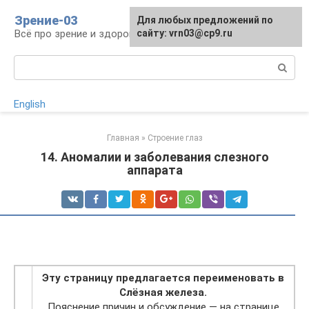
Перейти
Зрение-03
Для любых предложений по
к
Всё про зрение и здоровье глаз
сайту: vrn03@cp9.ru
контенту
Поиск:
English
Главная
»
Строение глаз
14. Аномалии и заболевания слезного
аппарата
Эту страницу предлагается переименовать в
Слёзная железа.
Пояснение причин и обсуждение — на странице