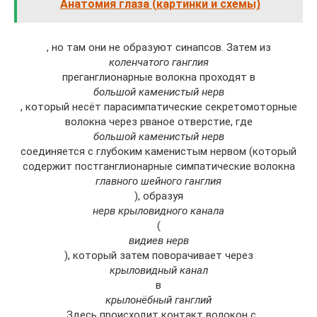
Анатомия глаза (картинки и схемы)
, но там они не образуют синапсов. Затем из
коленчатого ганглия
преганглионарные волокна проходят в
большой каменистый нерв
, который несёт парасимпатические секретомоторные
волокна через рваное отверстие, где
большой каменистый нерв
соединяется с глубоким каменистым нервом (который
содержит постганглионарные симпатические волокна
главного шейного ганглия
), образуя
нерв крыловидного канала
(
видиев нерв
), который затем поворачивает через
крыловидный канал
в
крылонёбный ганглий
. Здесь происходит контакт волокон с