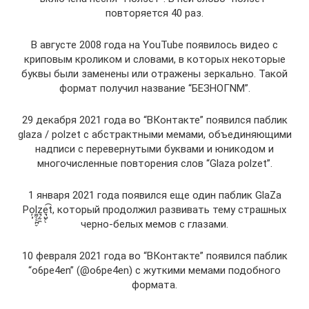
повторяется 40 раз.
В августе 2008 года на YouTube появилось видео с
криповым кроликом и словами, в которых некоторые
буквы были заменены или отражены зеркально. Такой
формат получил название “БЕЗНОГNM”.
29 декабря 2021 года во “ВКонтакте” появился паблик
glaza / polzet с абстрактными мемами, объединяющими
надписи с перевернутыми буквами и юникодом и
многочисленные повторения слов “Glaza polzet”.
1 января 2021 года появился еще один паблик GlaZa
Po̦̹l̼̰̖͕̪̬z͉̗̰̼e͉̺͕̖͡t, который продолжил развивать тему страшных
черно-белых мемов с глазами.
10 февраля 2021 года во “ВКонтакте” появился паблик
“o6pe4en” (@o6pe4en) с жуткими мемами подобного
формата.