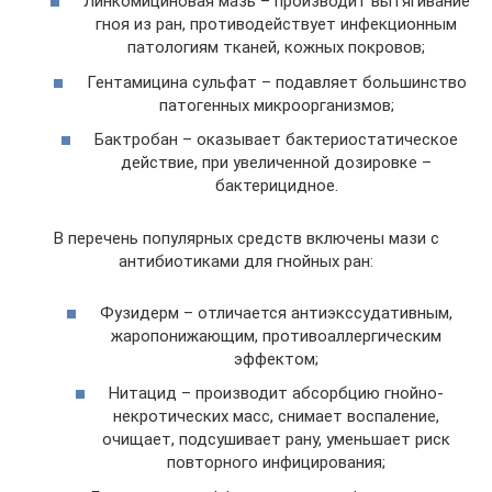
Линкомициновая мазь – производит вытягивание
гноя из ран, противодействует инфекционным
патологиям тканей, кожных покровов;
Гентамицина сульфат – подавляет большинство
патогенных микроорганизмов;
Бактробан – оказывает бактериостатическое
действие, при увеличенной дозировке –
бактерицидное.
В перечень популярных средств включены мази с
антибиотиками для гнойных ран:
Фузидерм – отличается антиэкссудативным,
жаропонижающим, противоаллергическим
эффектом;
Нитацид – производит абсорбцию гнойно-
некротических масс, снимает воспаление,
очищает, подсушивает рану, уменьшает риск
повторного инфицирования;