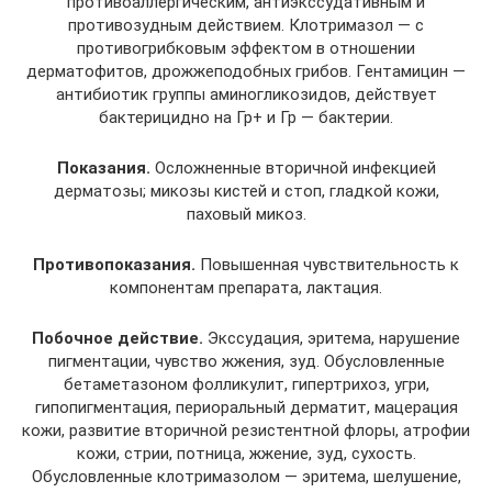
противоаллергическим, антиэкссудативным и
противозудным действием. Клотримазол — с
противогрибковым эффектом в отношении
дерматофитов, дрожжеподобных грибов. Гентамицин —
антибиотик группы аминогликозидов, действует
бактерицидно на Гр+ и Гр — бактерии.
Показания.
Осложненные вторичной инфекцией
дерматозы; микозы кистей и стоп, гладкой кожи,
паховый микоз.
Противопоказания.
Повышенная чувствительность к
компонентам препарата, лактация.
Побочное действие.
Экссудация, эритема, нарушение
пигментации, чувство жжения, зуд. Обусловленные
бетаметазоном фолликулит, гипертрихоз, угри,
гипопигментация, периоральный дерматит, мацерация
кожи, развитие вторичной резистентной флоры, атрофии
кожи, стрии, потница, жжение, зуд, сухость.
Обусловленные клотримазолом — эритема, шелушение,