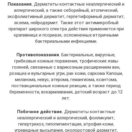
Показания.
Дерматиты контактные неаллергический и
аллергический, а также себорейный, атопический,
эксфолиативный дерматит, герпетиформный дерматит,
экзема, нейродермит. Также этот антимикробный
препарат широкого спектра действия применяется при
крапивнице и псориазе, осложненных вторичными
бактериальными инфекциями.
Противопоказания.
Бактериальные, вирусные,
грибковые кожные поражения, трофические язвы
голеней, связанные с варикозным расширением вен,
розацеа и вульгарные угри, рак кожи, саркома Капоши,
меланома, невус, атерома, гемангиома, ксантома,
поствакцинальные кожные реакции, а также период
беременности, вскармливания, детский возраст до 12
лет.
Побочное действие.
Дерматиты контактные
неаллергический и аллергический, фолликулит,
гипертрихоз, гипопигментация, атрофия кожи,
угревидные высыпания, околоротовой дерматит,