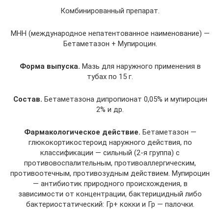
Комбинированный препарат.
МНН (международное непатентованное наименование) —
Бетаметазон + Мупироцин.
Форма выпуска.
Мазь для наружного применения в
тубах по 15 г.
Состав.
Бетаметазона дипропионат 0,05% и мупироцин
2% и др.
Фармакологическое действие.
Бетаметазон —
глюкокортикостероид наружного действия, по
классификации — сильный (2-я группа) с
противовоспалительным, противоаллергическим,
противоотечным, противозудным действием. Мупироцин
— антибиотик природного происхождения, в
зависимости от концентрации, бактерицидный либо
бактериостатический: Гр+ кокки и Гр — палочки.