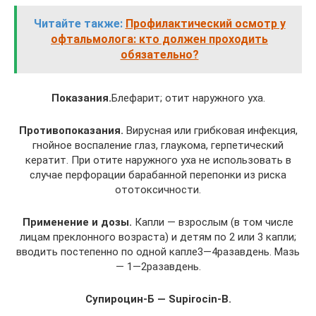
Читайте также:
Профилактический осмотр у
офтальмолога: кто должен проходить
обязательно?
Показания.
Блефарит; отит наружного уха.
Противопоказания.
Вирусная или грибковая инфекция,
гнойное воспаление глаз, глаукома, герпетический
кератит. При отите наружного уха не использовать в
случае перфорации барабанной перепонки из риска
ототоксичности.
Применение и дозы.
Капли — взрослым (в том числе
лицам преклонного возраста) и детям по 2 или 3 капли;
вводить постепенно по одной капле3—4разавдень. Мазь
— 1—2разавдень.
Супироцин-Б — Supirocin-B.