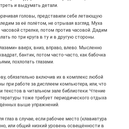
треть и выдумать детали.
ворачивая головы, представили себе летающую
Следим за её полётом, не отрывая взгляд. Муха
о часовой стрелке, потом против часовой. Дадим
ать по три круга в ту и в другую стороны.
лазами» вверх, вниз, вправо, влево. Мысленно
квадрат, бантик, потом часто-часто, как бабочка
ями, похлопать глазами.
ву, обязательно включив их в комплекс любой
ы при работе за дисплеем компьютера, или, что
и текстов в читальном зале библиотеки. Чтение
ературы тоже требует периодического отдыха
едённых выше упражнений.
я глаз в случае, если рабочее место (клавиатура
но, или общий низкий уровень освещённости в