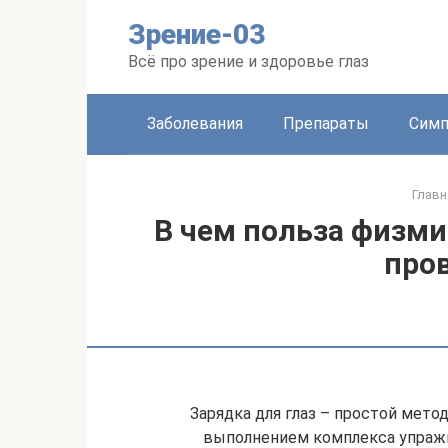
Перейти
Зрение-03
к
контенту
Всё про зрение и здоровье глаз
Заболевания
Препараты
Сим
Главн
В чем польза физмин
про
Зарядка для глаз – простой мето
выполнением комплекса упражн