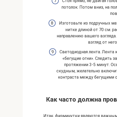
Стоя прямо, не двигая голо
потолок. Потом вниз, на по
пов
Изготовьте из подручных ма
нитке длиной от 70 см. р
направлению вашего взгляда. 
взгляд от нег
Светодиодная лента. Лента к
«бегущие огни». Следить з
протяжении 3-5 минут. О
скудным, желательно включит
контраста между бегущими о
Как часто должна пров
Итак, физминутки являются важны