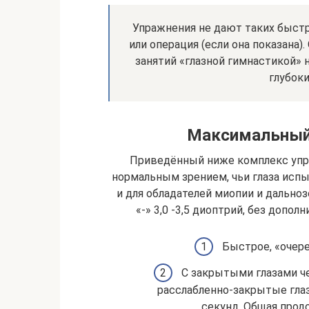
Упражнения не дают таких быстр
или операция (если она показана)
занятий «глазной гимнастикой» 
глубок
Максимальный
Приведённый ниже комплекс упра
нормальным зрением, чьи глаза исп
и для обладателей миопии и дальноз
«-» 3,0 -3,5 диоптрий, без допо
Быстрое, «очере
С закрытыми глазами ч
расслабленно-закрытые глаз
секунд. Общая прод