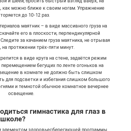
вой и шеей, бросить быстрый взгляд вверх, на
л, как можно ближе к своим ногам. Упражнение
торяется до 10-12 раз.
териалов маятник – в виде массивного груза на
аскачайте его в плоскости, перпендикулярной
Следите за качанием груза маятника, не отрывая
о, на протяжении трёх-пяти минут.
репится в виде круга на стене, задаётся режим
а перемещением бегущих по ленте огоньков на
свещение в комнате не должно быть слишком
ь для подсветки и избегания слишком большого
гнями и темнотой обычное комнатное вечернее
освещение.
одиться гимнастика для глаз в
школе?
м элементом здоровьесберегающей программы.