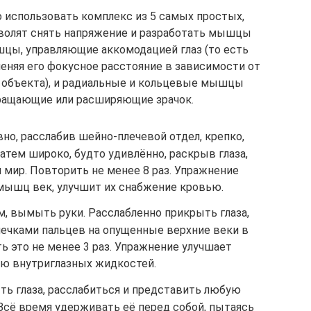
о использовать комплекс из 5 самых простых,
зволят снять напряжение и разработать мышцы
шцы, управляющие аккомодацией глаз (то есть
еняя его фокусное расстояние в зависимости от
 объекта), и радиальные и кольцевые мышцы
кращающие или расширяющие зрачок.
вно, расслабив шейно-плечевой отдел, крепко,
затем широко, будто удивлённо, раскрыв глаза,
 мир. Повторить не менее 8 раз. Упражнение
ышц век, улучшит их снабжение кровью.
м, вымыть руки. Расслабленно прикрыть глаза,
ечками пальцев на опущенные верхние веки в
ть это не менее 3 раз. Упражнение улучшает
ю внутриглазных жидкостей.
ть глаза, расслабиться и представить любую
Всё время удерживать её перед собой, пытаясь