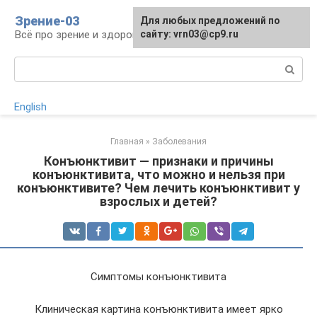
Перейти
Зрение-03
Для любых предложений по
к
Всё про зрение и здоровье глаз
сайту: vrn03@cp9.ru
контенту
Поиск:
English
Главная
»
Заболевания
Конъюнктивит — признаки и причины
конъюнктивита, что можно и нельзя при
конъюнктивите? Чем лечить конъюнктивит у
взрослых и детей?
Симптомы конъюнктивита
Клиническая картина конъюнктивита имеет ярко