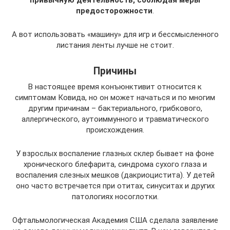
привычную деятельность, соблюдая меры
предосторожности
.
А вот использовать «машину» для игр и бессмысленного
листания ленты лучше не стоит.
Причины
В настоящее время конъюнктивит относится к
симптомам Ковида, но он может начаться и по многим
другим причинам – бактериального, грибкового,
аллергического, аутоиммунного и травматического
происхождения.
У взрослых воспаление глазных склер бывает на фоне
хронического блефарита, синдрома сухого глаза и
воспаления слезных мешков (дакриоцистита). У детей
оно часто встречается при отитах, синуситах и других
патологиях носоглотки.
Офтальмологическая Академия США сделала заявление