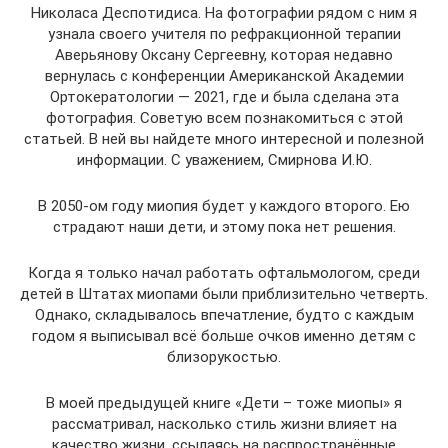
Николаса Деспотидиса. На фотографии рядом с ним я
узнала своего учителя по рефракционной терапии
Аверьянову Оксану Сергеевну, которая недавно
вернулась с конференции Американской Академии
Ортокератологии — 2021, где и была сделана эта
фотография. Советую всем познакомиться с этой
статьей. В ней вы найдете много интересной и полезной
информации. С уважением, Смирнова И.Ю.
В 2050-ом году миопия будет у каждого второго. Ею
страдают наши дети, и этому пока нет решения.
Когда я только начал работать офтальмологом, среди
детей в Штатах миопами были приблизительно четверть.
Однако, складывалось впечатление, будто с каждым
годом я выписывал всё больше очков именно детям с
близорукостью.
В моей предыдущей книге «Дети – тоже миопы» я
рассматривал, насколько стиль жизни влияет на
качество жизни, ссылаясь на распространённые