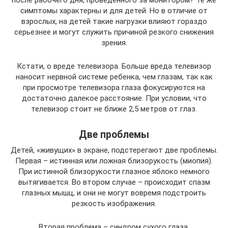
после рабочего дня, проведенного за монитором? Те же
симптомы характерны и для детей. Но в отличие от
взрослых, на детей такие нагрузки влияют гораздо
серьезнее и могут служить причиной резкого снижения
зрения.
Кстати, о вреде телевизора. Больше вреда телевизор
наносит нервной системе ребенка, чем глазам, так как
при просмотре телевизора глаза фокусируются на
достаточно далекое расстояние. При условии, что
телевизор стоит не ближе 2,5 метров от глаз.
Две проблемы
Детей, «живущих» в экране, подстерегают две проблемы.
Первая – истинная или ложная близорукость (миопия).
При истинной близорукости глазное яблоко немного
вытягивается. Во втором случае – происходит спазм
глазных мышц, и они не могут вовремя подстроить
резкость изображения.
Вторая проблема – синдром сухого глаза,