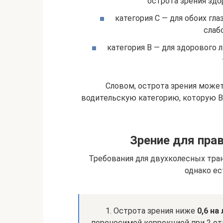
острота зрения здор
категория С — для обоих глаз
слаб
категория В — для здорового л
Словом, острота зрения может
водительскую категорию, которую Вы
Зрение для прав
Требования для двухколесных тра
однако ес
1. Острота зрения ниже
0,6 на
переносимой коррекцией при 2 от