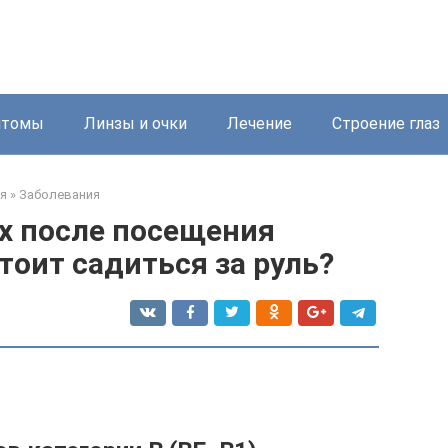
птомы
Линзы и очки
Лечение
Строение глаз
я
»
Заболевания
ях после посещения
тоит садиться за руль?