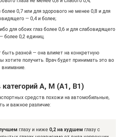
ового глаза не менее 0,8 и слабого 0,4;
 более 0,7 или для здорового не менее 0,8 и для
овидящего — 0,4 и более;
ибо для обоих глаз более 0,6 и для слабовидящего
— более 0,2 единиц.
 быть разной — она влияет на конкретную
 хотите получить. Врач будет принимать это во
внимание.
 категорий А, М (А1, B1)
нспортных средств похожи на автомобильные,
ть и важное различие:
 лучшем
глазу и ниже
0,2 на худшем
глазу с
крытых глазах независимо от вида коррекции