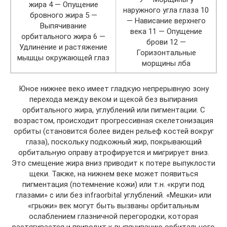
жира 4 — Опущение
наружного угла глаза 10
бровного жира 5 —
— Нависание верхнего
Выпячивание
века 11 — Опущение
орбитального жира 6 —
брови 12 —
Удлинение и растяжение
Горизонтальные
мышцы окружающей глаз
морщины лба
Юное нижнее веко имеет гладкую непрерывную зону
перехода между веком и щекой без выпирания
орбитального жира, углублений или пигментации. С
возрастом, происходит прогрессивная скелетонизация
орбиты (становится более виден рельеф костей вокруг
глаза), поскольку подкожный жир, покрывающий
орбитальную оправу атрофируется и мигрирует вниз.
Это смещение жира вниз приводит к потере выпуклости
щеки. Также, на нижнем веке может появиться
пигментация (потемнение кожи) или т.н. «круги под
глазами» с или без infraorbital углублений. «Мешки» или
«грыжи» век могут быть вызваны орбитальным
ослаблением глазничной перегородки, которая