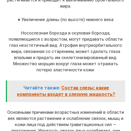
растягивается и приводит к выпячиванию орбитального
жира.
♦
Увеличение длины (по высоте) нижнего века
Носослезная борозда и скуловая борозда,
появляющиеся с возрастом, могут придавать области
глаз неэстетичный вид. Атрофия внутриорбитального
жира, связанная со старением, может сделать глаза
впалыми и придать им скелетонизированный вид.
Множество морщин вокруг глаза может отражать
потерю эластичности кожи.
Читайте также:
Состав слезы: какие
компоненты входят в слезную жидкость?
Основными причинами возрастных изменений в области
век являются растяжение и ослабление связок, мышц и
кожи лица под действием гравитационных сил —
притяжения. Упругость связок лица ослабевает, они