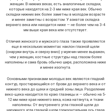
женщин. В нижних веках, есть аналогичные складки,
которые находятся на 2-3 мм ниже края век. Обычно
складки нижних век более заметны в молодом возрасте
и менее заметны с возрастом. У азиатов складка
верхнего века или находится ниже — не более чем на 3-4
мм выше края века или отсутствует.
Отличия женского и мужского глаза также проявляются
еще в нескольких моментах: наклон глазной щели
(снаружи внутрь и сверху вниз) у мужчин менее выражен,
чем у женщин, костные структуры над глазом более
наполнены и сама бровь обычно шире, расположена ниже
и менее изогнута.
Основными признаками молодых век являются гладкий
контур, простирающийся от брови до верхнего века и от
нижнего века до щеки и средней зоны лица. Разделение
веко-щека находится по краю глазницы и — обычно на 5-
12 мм ниже края нижнего века, кожа натянута, и ткани
наполнены. От внутреннего угла глазной щели до
наружного угла глазной щели горизонтальная ось глаза