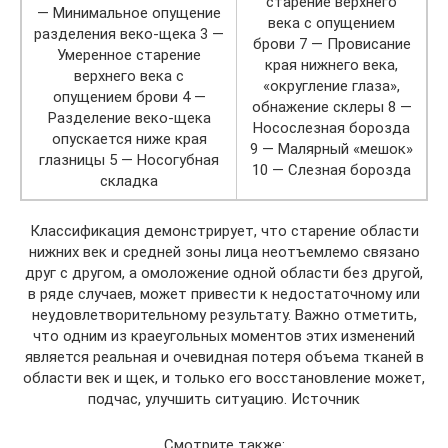
старение верхнего
— Минимальное опущение
века с опущением
разделения веко-щека 3 —
брови 7 — Провисание
Умеренное старение
края нижнего века,
верхнего века с
«округление глаза»,
опущением брови 4 —
обнажение склеры 8 —
Разделение веко-щека
Носослезная борозда
опускается ниже края
9 — Малярный «мешок»
глазницы 5 — Носогубная
10 — Слезная борозда
складка
Классификация демонстрирует, что старение области
нижних век и средней зоны лица неотъемлемо связано
друг с другом, а омоложение одной области без другой,
в ряде случаев, может привести к недостаточному или
неудовлетворительному результату. Важно отметить,
что одним из краеугольных моментов этих изменений
является реальная и очевидная потеря объема тканей в
области век и щек, и только его восстановление может,
подчас, улучшить ситуацию. Источник
Смотрите также: