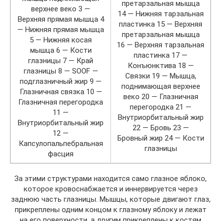
претарзальная мышца
верхнее веко 3 —
14 — Нижняя тарзальная
Верхняя прямая мышца 4
пластинка 15 — Верхняя
— Нижняя прямая мышца
претарзальная мышца
5 — Нижняя косая
16 — Верхняя тарзальная
мышца 6 — Кости
пластинка 17 —
глазницы 7 — Край
Конъюнктива 18 —
глазницы 8 — SOOF —
Связки 19 — Мышца,
подглазничный жир 9 —
поднимающая верхнее
Глазничная связка 10 —
веко 20 — Глазничная
Глазничная перегородка
перегородка 21 —
11 —
Внутриорбитальный жир
Внутриорбитальный жир
22 — Бровь 23 —
12 —
Бровный жир 24 — Кости
Капсулопальпебральная
глазницы
фасция
За этими структурами находится само глазное яблоко,
которое кровоснабжается и иннервируется через
заднюю часть глазницы. Мышцы, которые двигают глаз,
прикреплены одним концом к глазному яблоку и лежат
на его поверхности, а другим прикреплены к костям