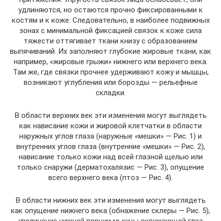
удлиняются, но остаются прочно фиксированными к
костям и к коже. Следовательно, в наиболее подвижных
зонах с минимальной фиксацией связок к коже сила
тяжести оттягивает ткани книзу с образованием
выпячиваний. Их заполняют глубокие жировые ткани, как
например, «жировые грыжи» нижнего или верхнего века.
Там же, где связки прочнее удерживают кожу и мышцы,
возникают углубления или борозды — рельефные
складки.
В области верхних век эти изменения могут выглядеть
как нависание кожи и жировой клетчатки в области
наружных углов глаза (наружные «мешки» — Рис. 1) и
внутренних углов глаза (внутренние «мешки» — Рис. 2),
нависание только кожи над всей глазной щелью или
только снаружи (дерматохалязис — Рис. 3), опущение
всего верхнего века (птоз — Рис. 4).
В области нижних век эти изменения могут выглядеть
как опущение нижнего века (обнажение склеры — Рис. 5),