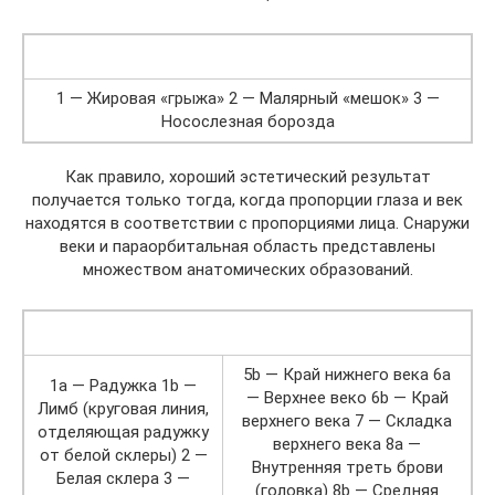
1 — Жировая «грыжа» 2 — Малярный «мешок» 3 —
Носослезная борозда
Как правило, хороший эстетический результат
получается только тогда, когда пропорции глаза и век
находятся в соответствии с пропорциями лица. Снаружи
веки и параорбитальная область представлены
множеством анатомических образований.
5b — Край нижнего века 6a
1a — Радужка 1b —
— Верхнее веко 6b — Край
Лимб (круговая линия,
верхнего века 7 — Складка
отделяющая радужку
верхнего века 8a —
от белой склеры) 2 —
Внутренняя треть брови
Белая склера 3 —
(головка) 8b — Средняя