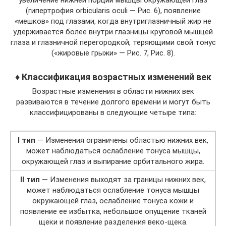
увеличение нижней порции мышцы окружающей глаз
(гипертрофия orbicularis oculi — Рис. 6), появление
«мешков» под глазами, когда внутриглазничный жир не
удерживается более внутри глазницы круговой мышцей
глаза и глазничной перегородкой, теряющими свой тонус
(«жировые грыжи» — Рис. 7, Рис. 8).
♦ Классификация возрастных изменений век
Возрастные изменения в области нижних век
развиваются в течение долгого времени и могут быть
классифицированы в следующие четыре типа:
I тип
— Изменения ограничены областью нижних век,
может наблюдаться ослабление тонуса мышцы,
окружающей глаз и выпирание орбитального жира.
II тип
— Изменения выходят за границы нижних век,
может наблюдаться ослабление тонуса мышцы
окружающей глаз, ослабление тонуса кожи и
появление ее избытка, небольшое опущение тканей
щеки и появление разделения веко-щека.