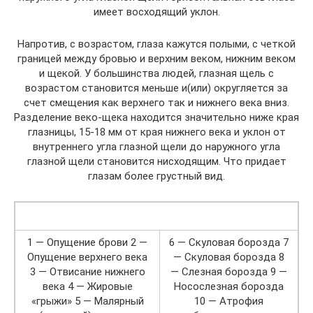
имеет восходящий уклон.
Напротив, с возрастом, глаза кажутся полыми, с четкой
границей между бровью и верхним веком, нижним веком
и щекой. У большинства людей, глазная щель с
возрастом становится меньше и(или) округляется за
счет смещения как верхнего так и нижнего века вниз.
Разделение веко-щека находится значительно ниже края
глазницы, 15-18 мм от края нижнего века и уклон от
внутреннего угла глазной щели до наружного угла
глазной щели становится нисходящим. Что придает
глазам более грустный вид.
1 — Опущение брови 2 —
6 — Скуловая борозда 7
Опущение верхнего века
— Скуловая борозда 8
3 — Отвисание нижнего
— Слезная борозда 9 —
века 4 — Жировые
Носослезная борозда
«грыжи» 5 — Малярный
10 — Атрофия