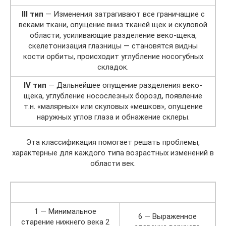
III тип
— Изменения затрагивают все граничащие с
веками ткани, опущение вниз тканей щек и скуловой
области, усиливающие разделение веко-щека,
скелетонизация глазницы — становятся видны
кости орбиты, происходит углубление носогубных
складок.
IV тип
— Дальнейшее опущение разделения веко-
щека, углубление носослезных борозд, появление
т.н. «малярных» или скуловых «мешков», опущение
наружных углов глаза и обнажение склеры.
Эта классификация помогает решать проблемы,
характерные для каждого типа возрастных изменений в
области век.
1 — Минимальное
6 — Выраженное
старение нижнего века 2