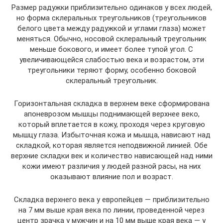
Размер радужки приблизительно одинаков у всех людей,
но форма склеральных треугольников (треугольников
белого цвета между радужкой и углами глаза) может
меняться. Обычно, носовой склеральный треугольник
меньше бокового, и имеет более тупой угол. С
увеличивающейся слабостью века и возрастом, эти
треугольники теряют форму, особенно боковой
склеральный треугольник.
Горизонтальная складка в верхнем веке сформирована
апоневрозом мышцы поднимающей верхнее веко,
который вплетается в кожу, проходя через круговую
мышцу глаза. Избыточная кожа и мышца, нависают над
складкой, которая является неподвижной линией. Обе
верхние складки век и количество нависающей над ними
кожи имеют различия у людей разной расы, на них
оказывают влияние пол и возраст.
Складка верхнего века у европейцев — приблизительно
на 7 мм выше края века по линии, проведенной через
центр зрачка у мужчин и на 10 мм выше края века — у