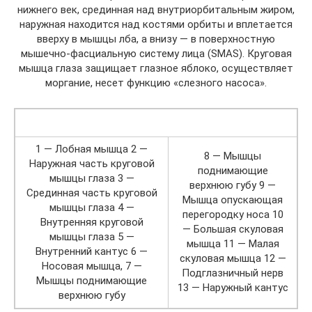
нижнего век, срединная над внутриорбитальным жиром,
наружная находится над костями орбиты и вплетается
вверху в мышцы лба, а внизу — в поверхностную
мышечно-фасциальную систему лица (SMAS). Круговая
мышца глаза защищает глазное яблоко, осуществляет
моргание, несет функцию «слезного насоса».
1 — Лобная мышца 2 —
8 — Мышцы
Наружная часть круговой
поднимающие
мышцы глаза 3 —
верхнюю губу 9 —
Срединная часть круговой
Мышца опускающая
мышцы глаза 4 —
перегородку носа 10
Внутренняя круговой
— Большая скуловая
мышцы глаза 5 —
мышца 11 — Малая
Внутренний кантус 6 —
скуловая мышца 12 —
Носовая мышца, 7 —
Подглазничный нерв
Мышцы поднимающие
13 — Наружный кантус
верхнюю губу