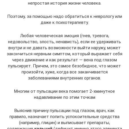
непростая история жизни человека.
Поэтому, за помощью надо обратиться к неврологу или
даже к психотерапевту.
Любая человеческая эмоция (гнев, тревога,
недовольство, злость, ненависть), если ее удерживать
внутри и не давать возможности выйти наружу, может
закончиться нервным симптом, который выражает себя
через движение и как результат — вена под глазом
пульсирует. Причем, это самое безобидное, что может
произойти, хуже, когда все заканчивается
заболеваниями внутренних органов.
Многим от пульсации века помогает 2-хминутное
надавливание по этим точкам
Выяснив причину пульсации под глазом, врач, как
правило, назначает попить успокоительные средства
(например, глицин) и выписывает препараты,
содержащие
кальций
(дефицит именно этого элемента