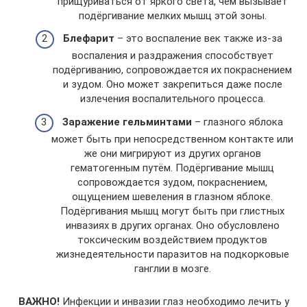
прищуриваться от яркого света, чем вызывает
подёргивание мелких мышц этой зоны.
Блефарит
– это воспаление век также из-за
воспаления и раздражения способствует
подёргиванию, сопровождается их покраснением
и зудом. Оно может закрепиться даже после
излечения воспалительного процесса.
Заражение гельминтами
– глазного яблока
может быть при непосредственном контакте или
же они мигрируют из других органов
гематогенным путём. Подёргивание мышц
сопровождается зудом, покраснением,
ощущением шевеления в глазном яблоке.
Подёргивания мышц могут быть при глистных
инвазиях в других органах. Оно обусловлено
токсическим воздействием продуктов
жизнедеятельности паразитов на подкорковые
ганглии в мозге.
ВАЖНО!
Инфекции и инвазии глаз необходимо лечить у