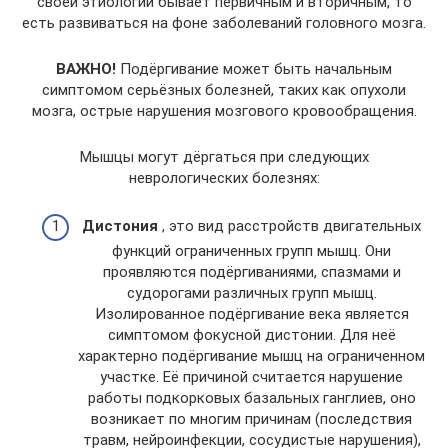
своей этиологии бывает первичным и вторичным, то
есть развиваться на фоне заболеваний головного мозга.
ВАЖНО!
Подёргивание может быть начальным
симптомом серьёзных болезней, таких как опухоли
мозга, острые нарушения мозгового кровообращения.
Мышцы могут дёргаться при следующих
неврологических болезнях:
Дистония
, это вид расстройств двигательных
функций ограниченных групп мышц. Они
проявляются подёргиваниями, спазмами и
судорогами различных групп мышц.
Изолированное подёргивание века является
симптомом фокусной дистонии. Для неё
характерно подёргивание мышц на ограниченном
участке. Её причиной считается нарушение
работы подкорковых базальных ганглиев, оно
возникает по многим причинам (последствия
травм, нейроинфекции, сосудистые нарушения),