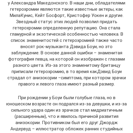
у Александра Македонского. В наши дни, обладателями
гетерохромии являются такие известные актеры, как
МилаКунис, Кейт Босфорт, Кристофер Уокен и другие.
Звездный статус этих людей позволил придать
гетерохромии определенную репутацию. Она стала
гламурной и экзотической особенностью человека. В
список знаменитостей с гетерохромией также часто
вносят рок-музыканта Дэвида Боуи, но это
заблуждение. В основе данной ошибки – знаменитая
фотография певца, на которой он изображен с глазами
разного цвета. Из-за этого знаменитому британцу
приписали гетерохромию, в то время какДэвид Боуи
страдал от анизокории –симптома, при котором зрачки
правого и левого глаза имеют разный размер.
При рождении у Боуи были голубые глаза, но в
юношеском возрасте он подрался из-за девушки, и из-за
сильного удара один из зрачков стал мидриатичным
(расширенным), что и явилось причиной развития
анизокории. Противником был его друг Джордж
Андервуд – иллюстратор обложек ранних студийных