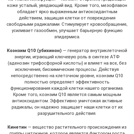
коже усталый, увядающий вид. Кроме того, мезофлавон
обладает ярко выраженным антиоксидантным
действием, защищая клетки от повреждения
свободными радикалами. Стимулирует кровообращение,
усиливает газообмен, улучшает барьерную функцию
эпидермиса.
Коэнзим Q10 (убихинон)
— генератор внутриклеточной
энергии, играющий ключевую роль в синтезе АТФ
(аденозин трифосфорной кислоты) и влияет на все, без
исключения, биохимические процессы. Действуя
непосредственно на клеточном уровне, коэнзим Q10
полностью определяет эффективность
функционирования каждой клетки нашего организма.
Кроме того, коэнзим Q10 является самым мощным
антиоксидантом. Эффективно уничтожая активные
радикалы, он надежно защищает наши клетки от их
разрушительного действия.
Кинетин
— вещество растительного происхождения из
группы цитокинов, которое является фактором роста