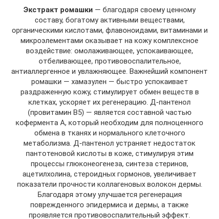
Экстракт ромашки
— благодаря своему ценному
составу, богатому активными веществами,
органическими кислотами, флавоноидами, витаминами и
микроэлементами оказывает на кожу комплексное
воздействие: омолаживающее, успокаивающее,
отбеливающее, противовоспалительное,
антиаллергенное и увлажняющее. Важнейший компонент
ромашки — хамазулен — быстро успокаивает
раздраженную кожу, стимулирует обмен веществ в
клетках, ускоряет их регенерацию. Д-пантенол
(провитамин В5) — является составной частью
кофермента А, который необходим для полноценного
обмена в тканях и нормального клеточного
метаболизма. Д-пантенол устраняет недостаток
пантотеновой кислоты в коже, стимулируя этим
процессы глюконеогенеза, синтеза стеринов,
ацетилхолина, стероидных гормонов, увеличивает
показатели прочности коллагеновых волокон дермы.
Благодаря этому улучшается регенерация
поврежденного эпидермиса и дермы, а также
проявляется противовоспалительный эффект.