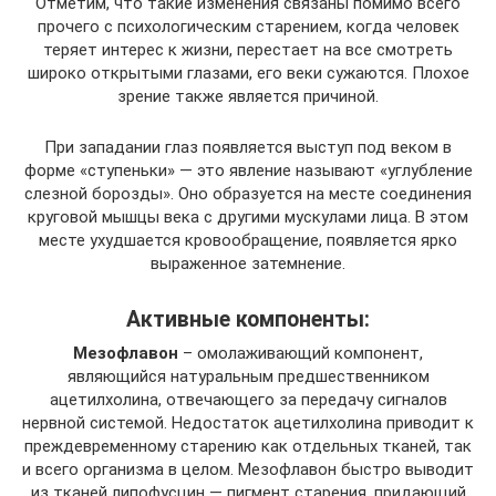
Отметим, что такие изменения связаны помимо всего
прочего с психологическим старением, когда человек
теряет интерес к жизни, перестает на все смотреть
широко открытыми глазами, его веки сужаются. Плохое
зрение также является причиной.
При западании глаз появляется выступ под веком в
форме «ступеньки» — это явление называют «углубление
слезной борозды». Оно образуется на месте соединения
круговой мышцы века с другими мускулами лица. В этом
месте ухудшается кровообращение, появляется ярко
выраженное затемнение.
Активные компоненты:
Мезофлавон
– омолаживающий компонент,
являющийся натуральным предшественником
ацетилхолина, отвечающего за передачу сигналов
нервной системой. Недостаток ацетилхолина приводит к
преждевременному старению как отдельных тканей, так
и всего организма в целом. Мезофлавон быстро выводит
из тканей липофусцин — пигмент старения, придающий